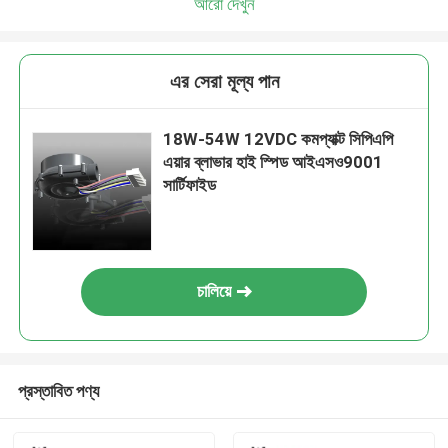
আরো দেখুন
এর সেরা মূল্য পান
18W-54W 12VDC কমপ্যাক্ট সিপিএপি
এয়ার ব্লাভার হাই স্পিড আইএসও9001
সার্টিফাইড
চালিয়ে
প্রস্তাবিত পণ্য