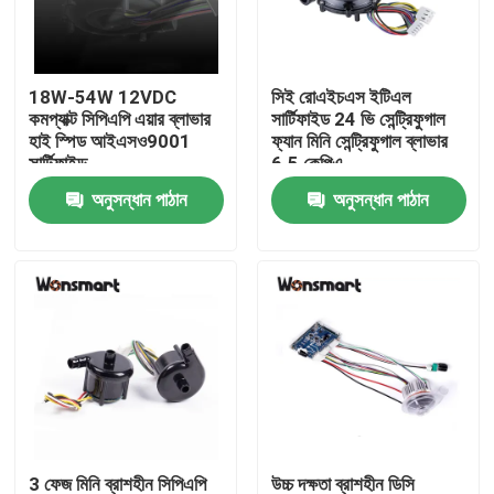
আমাদের সম্বন্ধে
18W-54W 12VDC
সিই রোএইচএস ইটিএল
কমপ্যাক্ট সিপিএপি এয়ার ব্লাভার
সার্টিফাইড 24 ভি সেন্ট্রিফুগাল
কারখানা পরিদর্শন
হাই স্পিড আইএসও9001
ফ্যান মিনি সেন্ট্রিফুগাল ব্লাভার
সার্টিফাইড
6.5 কেপিএ
অনুসন্ধান পাঠান
অনুসন্ধান পাঠান
গুণমান নিয়ন্ত্রণ
আমাদের সাথে যোগাযোগ
খবর
মামলা
একটি উদ্ধৃতি অনুরোধ করুন
3 ফেজ মিনি ব্রাশহীন সিপিএপি
উচ্চ দক্ষতা ব্রাশহীন ডিসি