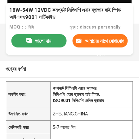
18W-54W 12VDC কমপ্যাক্ট সিপিএপি এয়ার ব্লাভার হাই স্পিড
আইএসও9001 সার্টিফাইড
MOQ：১ পিসি
মূল্য：discuss personally
ভালো দাম
আমাদের সাথে যোগাযোগ
করুন
পণ্যের বর্ণনা
কম্প্যাক্ট সিপিএপি এয়ার ব্লাভার
,
লক্ষণীয় করা:
সিপিএপি এয়ার ব্লাভার হাই স্পিড
,
ISO9001 সিপিএপি মেশিন ব্লাভার
উৎপত্তি স্থল
ZHEJIANG.CHINA
ডেলিভারি সময়
5-7 কাজের দিন