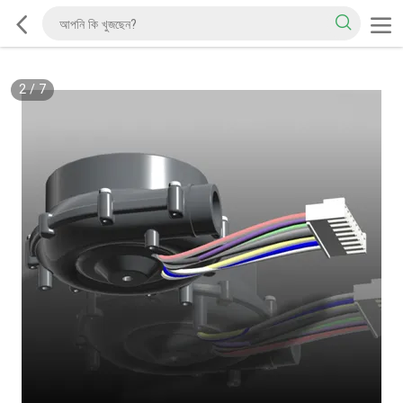
2
/
7