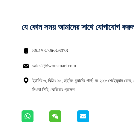
যে কোন সময় আমাদের সাথে যোগাযোগ করু

86-153-3668-6038

sales2@wonsmart.com

ইউনিট ৩, বিল্ডিং ১০, হুইডিং চুয়াংজি পার্ক, নং ২২৮ শেংইয়ুয়ান রোড,
নিংবো সিটি, ঝেজিয়াং প্রদেশ