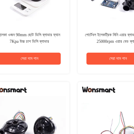
হালকা ওজন 90mm ছোট ডিসি ব্লাভার ফ্যান
পোর্টেবল ইলেকট্রিক মিনি এয়ার ব্
7Kpa উচ্চ চাপ ডিসি ব্লাভার
25000rpm এয়ার বেড ব্ল
সেরা দাম পান
সেরা দাম পান