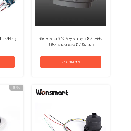
1m3/H বায়ু
উচ্চ ক্ষমতা ছোট ডিসি ব্লাভার ফ্যান 8.5 কেপিএ
ি
সিপিএ ব্লাভার ফ্যান দীর্ঘ জীবনকাল
সেরা দাম পান
ভিডিও