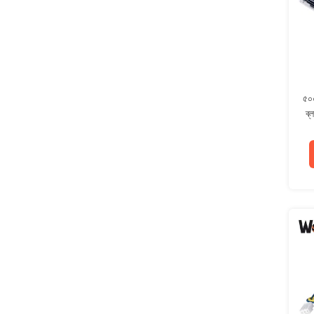
৫০০
ব্