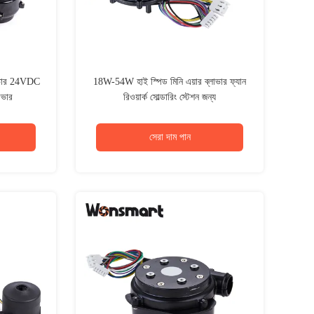
লাভার 24VDC
18W-54W হাই স্পিড মিনি এয়ার ব্লাভার ফ্যান
াভার
রিওয়ার্ক সোল্ডারিং স্টেশন জন্য
সেরা দাম পান