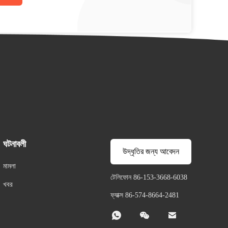
ঘটনাবলী
উদ্ধৃতির জন্য আবেদন
মামলা
টেলিফোন 86-153-3668-6038
খবর
ফ্যাক্স 86-574-8664-2481


