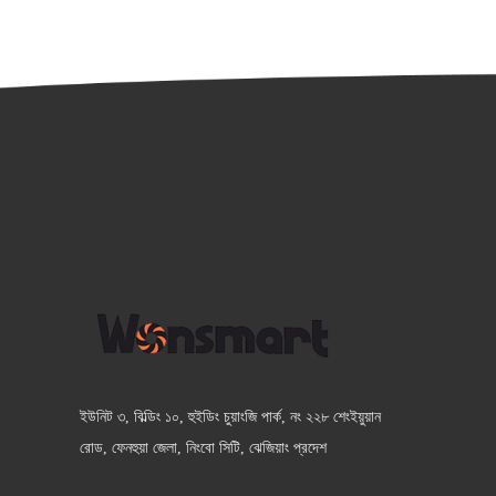
ইউনিট ৩, বিল্ডিং ১০, হুইডিং চুয়াংজি পার্ক, নং ২২৮ শেংইয়ুয়ান
রোড, ফেনহুয়া জেলা, নিংবো সিটি, ঝেজিয়াং প্রদেশ