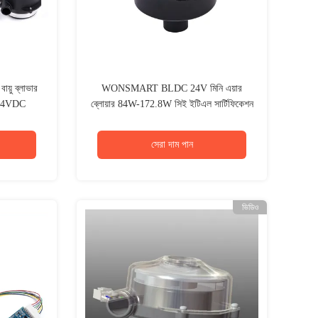
য়ু ব্লাভার
WONSMART BLDC 24V মিনি এয়ার
ান 24VDC
ব্লোয়ার 84W-172.8W সিই ইটিএল সার্টিফিকেশন
সহ
সেরা দাম পান
ভিডিও