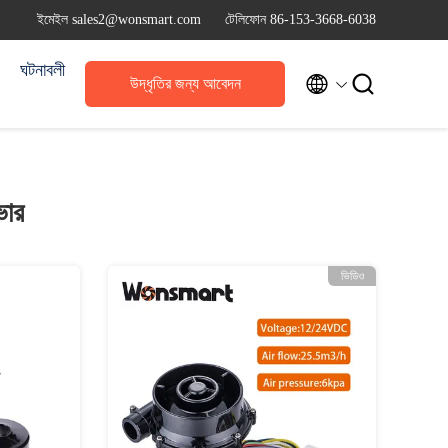
ইমেইল sales2@wonsmart.com
টেলিফোন 86-153-3668-6038
ঘটনাবলী


উদ্ধৃতির জন্য আবেদন
ভার
ভিডিও