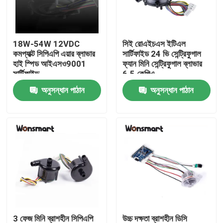
আমাদের সম্বন্ধে
18W-54W 12VDC
সিই রোএইচএস ইটিএল
কমপ্যাক্ট সিপিএপি এয়ার ব্লাভার
সার্টিফাইড 24 ভি সেন্ট্রিফুগাল
কারখানা পরিদর্শন
হাই স্পিড আইএসও9001
ফ্যান মিনি সেন্ট্রিফুগাল ব্লাভার
সার্টিফাইড
6.5 কেপিএ
অনুসন্ধান পাঠান
অনুসন্ধান পাঠান
গুণমান নিয়ন্ত্রণ
আমাদের সাথে যোগাযোগ
খবর
মামলা
একটি উদ্ধৃতি অনুরোধ করুন
3 ফেজ মিনি ব্রাশহীন সিপিএপি
উচ্চ দক্ষতা ব্রাশহীন ডিসি