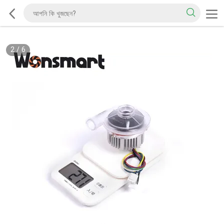
2
/
6