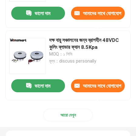
ভালো দাম
আমাদের সাথে যোগাযোগ
করুন
দক্ষ বায়ু সঞ্চালনের জন্য ব্রাশহীন 48VDC
কুলিং ব্লাভার ফ্যান 8.5Kpa
MOQ：১ পিসি
মূল্য：discuss personally
ভালো দাম
আমাদের সাথে যোগাযোগ
বাড়ি
করুন
পণ্য
আরো দেখুন
ভিডিও