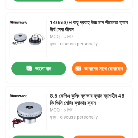
করুন
140m3/H বায়ু প্রবাহ উচ্চ চাপ শীতলতা ফ্যান
দীর্ঘ সেবা জীবন
MOQ：১ পিসি
মূল্য：discuss personally
ভালো দাম
আমাদের সাথে যোগাযোগ
করুন
8.5 কেপিএ কুলিং ব্লাভার ফ্যান ব্রাশহীন 48
ভি ডিসি মোটর ব্লাভার ফ্যান
MOQ：১ পিসি
মূল্য：discuss personally